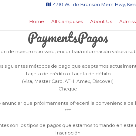
4710 W. Irlo Bronson Mem Hwy, Kis
Home
All Campuses
About Us
Admiss
Pagos
ión de nuestro sitio web, encontrará información valiosa so
os siguientes métodos de pago que aceptamos actualment
Tarjeta de crédito o Tarjeta de débito
(Visa, Master Card, ATH, Amex, Discover)
Cheque
 anunciar que próximamente ofrecerá la conveniencia de l
***
entes son los tipos de pagos que estamos tomando en est
Inscripción