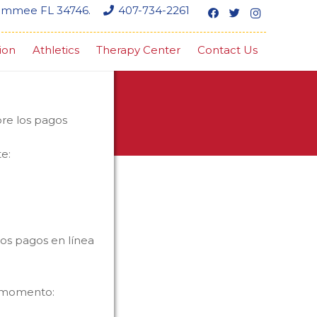
simmee FL 34746.
407-734-2261
ion
Athletics
Therapy Center
Contact Us
bre los pagos
e:
os pagos en línea
e momento: